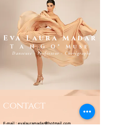
Eva Laura Madar
T A N G O* Muse
Danseuse - Professeur - Chorégraphe
contact
E-mail :
evalauramadar@hotmail.com
Téléphone :
+33 7 82 71 05 19