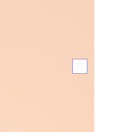
ME
NU