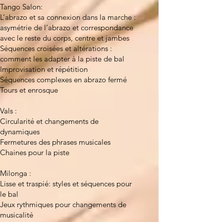
Tango Salon:
L’abrazo et sa connexion dans la marche :
asymétrie de l’abrazo et correspondance
avec le reste du corps, centre et jambes
Séquences croisées et altérations :
comment les adapter à la piste de bal
Improvisation et répétition
Séquences complexes en abrazo fermé
Tours et enrosque
Vals :
Circularité et changements de
dynamiques
Fermetures des phrases musicales
Chaines pour la piste
Milonga :
Lisse et traspié: styles et séquences pour
le bal
Jeux rythmiques pour changements de
musicalité