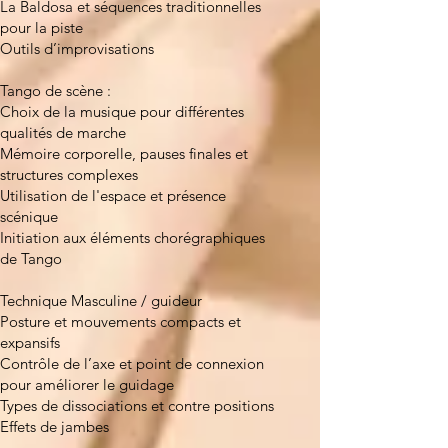
La Baldosa et séquences traditionnelles
pour la piste
Outils d’improvisations
Tango de scène :
Choix de la musique pour différentes
qualités de marche
Mémoire corporelle, pauses finales et
structures complexes
Utilisation de l'espace et présence
scénique
Initiation aux éléments chorégraphiques
de Tango
Technique Masculine / guideur
Posture et mouvements compacts et
expansifs
Contrôle de l’axe et point de connexion
pour améliorer le guidage
Types de dissociations et contre positions
Effets de jambes