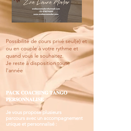
Possibilité de cours privé seul(e) et
ou en couple à votre rythme et
quand vous le souhaitez.
Je reste à disposition toute
l'année
𝐏𝐀𝐂𝐊 𝐂𝐎𝐀𝐂𝐇𝐈𝐍𝐆 𝐓𝐀𝐍𝐆𝐎
𝐏𝐄𝐑𝐒𝐎𝐍𝐍𝐀𝐋𝐈𝐒𝐄́
Je vous propose plusieurs
parcours
avec un accompagnement
unique et personnalisé :