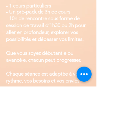
- 1 cours
particuliers
-
Un pré-pack de 3h de cours
- 10h de rencontre sous forme de
session de travail d’1h30 ou 2h pour
aller en profondeur, explorer vos
possibilités et dépasser vos limites.
Que vous soyez débutant·e ou
avancé·e, chacun peut progresser.
Chaque séance est adaptée à votre
rythme, vos besoins et vos envies.
Affiner votre technique et votre
précision
Trouver plus de liberté et d’aisance
dans vos mouvements et une belle
personnalité dans votre tango !