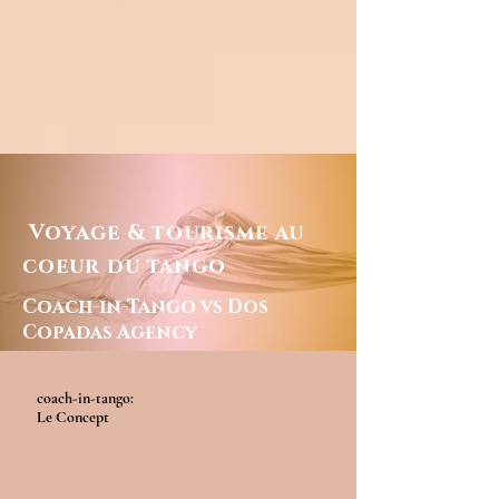
Voyage & tourisme au
coeur du tango
Coach-in-Tango vs Dos
Copadas Agency
coach-in-tango:
Le Concept