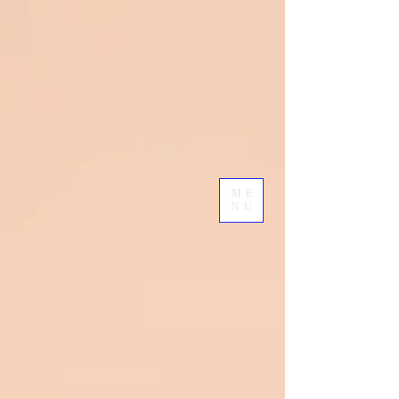
ME
NU