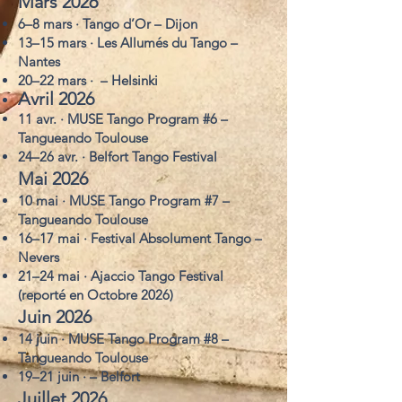
Mars 2026
6–8 mars · Tango d’Or – Dijon
13–15 mars · Les Allumés du Tango –
Nantes
20–22 mars · – Helsinki
Avril 2026
11 avr. · MUSE Tango Program #6 –
Tangueando Toulouse
24–26 avr. · Belfort Tango Festival
Mai 2026
10 mai · MUSE Tango Program #7 –
Tangueando Toulouse
16–17 mai · Festival Absolument Tango –
Nevers
21–24 mai · Ajaccio Tango Festival
(reporté en Octobre 2026)
Juin 2026
14 juin · MUSE Tango Program #8 –
Tangueando Toulouse
19–21 juin · – Belfort
Juillet 2026