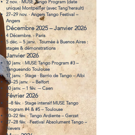
2 nov. · MUSE Tango Program (date
unique) Montpellier (avec Tang'herault)
27–29 nov. · Angers Tango Festival –
Angers
Décembre 2025 – Janvier 2026
4 Décembre. - Paris
5 déc. – 5 janv. · Tournée à Buenos Aires :
stages & démonstrations
Janvier 2026
10 janv. · MUSE Tango Program #3 –
Tangueando Toulouse
17 janv. · Stage · Barrio de Tango – Albi
23–25 janv. · – Belfort
30 janv. – 1 fév. ·– Caen
Février 2026
7–8 fév. · Stage intensif MUSE Tango
Program #4 & #5 – Toulouse
20–22 fév. · Tango Ardiente – Gerzat
27–28 fév. · Festival Absolument Tango –
Nevers