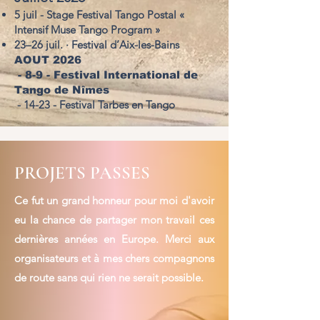
5 juil - Stage Festival Tango Postal «
Intensif Muse Tango Program »
23–26 juil. · Festival d’Aix-les-Bains
AOUT 2026
-
8-9 - Festival
International
de
Tango de Nîmes
- 14-23 - Festival Tarbes en Tango
PROJETS PASSES
Ce fut un grand honneur pour moi d'avoir
eu la chance de partager mon travail ces
dernières années en Europe. Merci aux
organisateurs et à mes chers compagnons
de route sans qui rien ne serait possible.