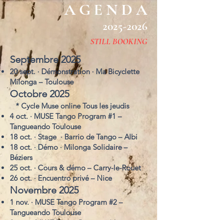
A G E N D A
2025-2026
STILL BOOKING
Septembre 2025
20 sept. · Démonstration · Ma Bicyclette
Milonga – Toulouse
Octobre 2025
* Cycle Muse online Tous les jeudis
4 oct. · MUSE Tango Program #1 –
Tangueando Toulouse
18 oct. · Stage · Barrio de Tango – Albi
18 oct. · Démo · Milonga Solidaire –
Béziers
25 oct. · Cours & démo – Carry-le-Rouet
26 oct. · Encuentro privé – Nice
Novembre 2025
1 nov. · MUSE Tango Program #2 –
Tangueando Toulouse