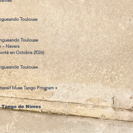
Nantes
angueando Toulouse
angueando Toulouse
o – Nevers
eporté en Octobre 2026)
angueando Toulouse
 Intensif Muse Tango Program »
 Tango de Nîmes