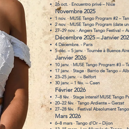
26 oct. · Encuentro privé – Nice
Novembre 2025
1 nov. · MUSE Tango Program #2 – Ta
2 nov. · MUSE Tango Program (date uni
27–29 nov. · Angers Tango Festival – A
Décembre 2025 – Janvier 20
4 Décembre. - Paris
5 déc. – 5 janv. · Tournée à Buenos Air
Janvier 2026
10 janv. · MUSE Tango Program #3 – 
17 janv. · Stage · Barrio de Tango – Alb
23–25 janv. · – Belfort
30 janv. – 1 fév. ·– Caen
Février 2026
7–8 fév. · Stage intensif MUSE Tango 
20–22 fév. · Tango Ardiente – Gerzat
27–28 fév. · Festival Absolument Tang
Mars 2026
6–8 mars · Tango d’Or – Dijon