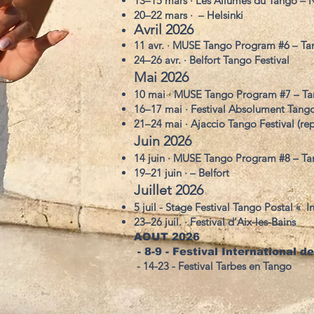
13–15 mars · Les Allumés du Tango – 
20–22 mars · – Helsinki
Avril 2026
11 avr. · MUSE Tango Program #6 – T
24–26 avr. · Belfort Tango Festival
Mai 2026
10 mai · MUSE Tango Program #7 – T
16–17 mai · Festival Absolument Tang
21–24 mai · Ajaccio Tango Festival (r
Juin 2026
14 juin · MUSE Tango Program #8 – T
19–21 juin · – Belfort
Juillet 2026
5 juil - Stage Festival Tango Postal «
23–26 juil. · Festival d’Aix-les-Bains
AOUT 2026
-
8-9 - Festival
International
de
- 14-23 - Festival Tarbes en Tango