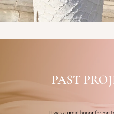
PAST PROJ
It was a great honor for me 