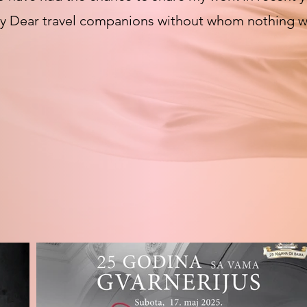
my
Dear
travel companions without whom nothing w