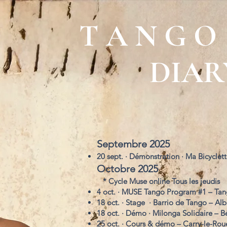
T A N G O 
DIAR
Septembre 2025
20 sept. · Démonstration · Ma Bicyclet
Octobre 2025
* Cycle Muse online Tous les jeudis
4 oct. · MUSE Tango Program #1 – Ta
18 oct. · Stage · Barrio de Tango – Alb
18 oct. · Démo · Milonga Solidaire – B
25 oct. · Cours & démo – Carry-le-Rou