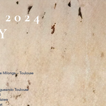
2 0 2 4
Y
te Milonga – Toulouse
ngueando Toulouse
i
éziers
et