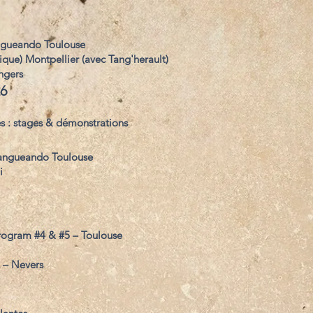
ngueando Toulouse
que) Montpellier (avec Tang'herault)
ngers
26
es : stages & démonstrations
Tangueando Toulouse
i
Program #4 & #5 – Toulouse
o – Nevers